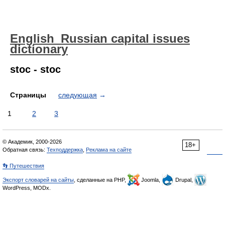
English_Russian capital issues
dictionary
stoc - stoc
Страницы
следующая
→
1
2
3
© Академик, 2000-2026
18+
Обратная связь:
Техподдержка
,
Реклама на сайте
👣 Путешествия
Экспорт словарей на сайты
, сделанные на PHP,
Joomla,
Drupal,
WordPress, MODx.